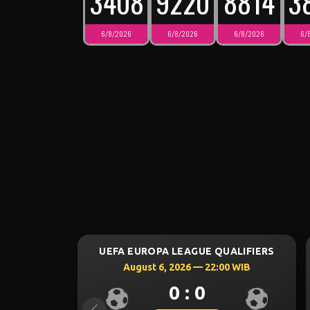
3408
9220
8814
3
6/8/2026
6/8/2026
6/8/2026
6/
EUROPA LEAGUE QUALIFIERS
UEFA EUROPA LEAGUE Q
ugust 6, 2026 — 22:59 WIB
August 7, 2026 — 02:
0 : 0
0 : 0