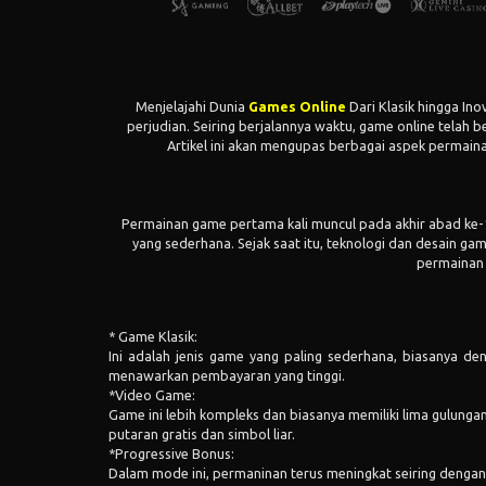
Menjelajahi Dunia
Games Online
Dari Klasik hingga In
perjudian. Seiring berjalannya waktu, game online telah 
Artikel ini akan mengupas berbagai aspek permaina
Permainan game pertama kali muncul pada akhir abad ke-19 
yang sederhana. Sejak saat itu, teknologi dan desain 
permainan 
* Game Klasik:
Ini adalah jenis game yang paling sederhana, biasanya de
menawarkan pembayaran yang tinggi.
*Video Game:
Game ini lebih kompleks dan biasanya memiliki lima gulungan
putaran gratis dan simbol liar.
*Progressive Bonus:
Dalam mode ini, permaninan terus meningkat seiring dengan