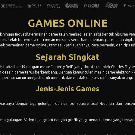
GAMES ONLINE
ik hingga Inovatif.Permainan game telah menjadi salah satu bentuk hiburan ya
nline telah berevolusi dari mesin mekanis sederhana menjadi permainan digita
pek permainan game online , termasuk jenis-jenisnya, cara bermain, dan tips
Sejarah Singkat
 abad ke-19 dengan mesin "Liberty Bell" yang diciptakan oleh Charles Fey. Me
 dan desain game terus berkembang. Dengan kemunculan mesin game elektronik 
permainan ini menjadi lebih menarik dan mudah diakses oleh banyak orang.
Jenis-Jenis Games
 biasanya dengan tiga gulungan dan simbol seperti buah-buahan dan lonceng
lima gulungan. Video dilengkapi dengan grafik yang menarik, tema yang bervari