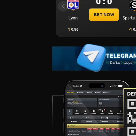
0 : 0
Previous
BET NOW
Union 
Bodo Glimt
Gill
0.75
0.82
-0.75
TELEGRA
Daftar
Login