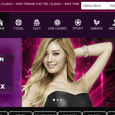
 XL/AXIS --- RATE TERBAIK 0.90 TSEL | XL/AXIS --- RATE TERBAIK 0.90 TSEL | XL/AXIS --- 
ME
TOGEL
SLOT
LIVE CASINO
SPORT
SABUNG
ARC