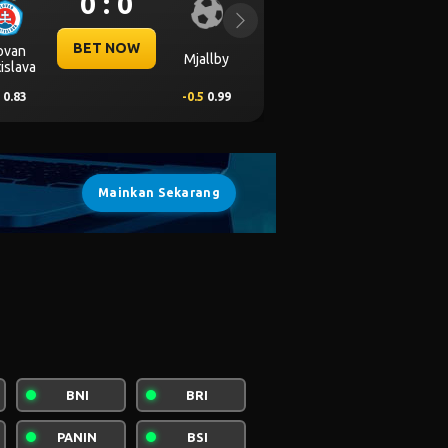
0 : 0
Next
BET NOW
e-
wcastle
Manchester
ited
United
5
0.67
-0.5
-0.91
Mainkan Sekarang
BNI
BRI