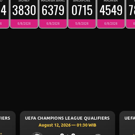
RO
SYDNEY
MALAYSIA SIANG
SINGAPORE
MALAYSIA
14
3830
6379
0715
4549
7
26
6/8/2026
6/8/2026
5/8/2026
6/8/2026
6
IERS
E-FOOTBALL F24 INTERNATIONAL
E-FO
FRIENDLY
August 7, 2026 — 12:45 WIB