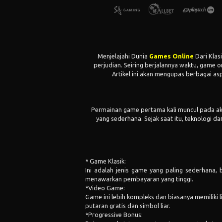
Menjelajahi Dunia
Games Online
Dari Klas
perjudian. Seiring berjalannya waktu, game o
Artikel ini akan mengupas berbagai as
Permainan game pertama kali muncul pada akhir
yang sederhana. Sejak saat itu, teknologi
* Game Klasik:
Ini adalah jenis game yang paling sederhana,
menawarkan pembayaran yang tinggi.
*Video Game:
Game ini lebih kompleks dan biasanya memiliki 
putaran gratis dan simbol liar.