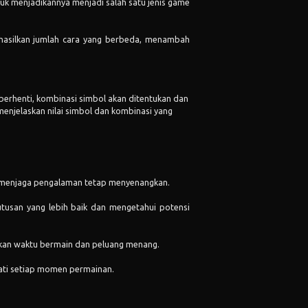
uk menjadikannya menjadi salah satu jenis game
hasilkan jumlah cara yang berbeda, menambah
erhenti, kombinasi simbol akan ditentukan dan
njelaskan nilai simbol dan kombinasi yang
 menjaga pengalaman tetap menyenangkan.
usan yang lebih baik dan mengetahui potensi
kan waktu bermain dan peluang menang.
ati setiap momen permainan.