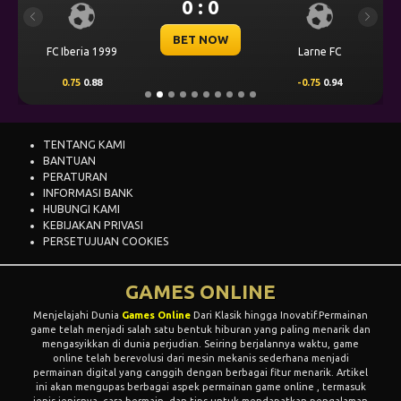
0 : 0
Previous
Next
BET NOW
FC Iberia 1999
Larne FC
0.75
0.88
-0.75
0.94
TENTANG KAMI
BANTUAN
PERATURAN
INFORMASI BANK
HUBUNGI KAMI
KEBIJAKAN PRIVASI
PERSETUJUAN COOKIES
GAMES ONLINE
Menjelajahi Dunia
Games Online
Dari Klasik hingga Inovatif.Permainan
game telah menjadi salah satu bentuk hiburan yang paling menarik dan
mengasyikkan di dunia perjudian. Seiring berjalannya waktu, game
online telah berevolusi dari mesin mekanis sederhana menjadi
permainan digital yang canggih dengan berbagai fitur menarik. Artikel
ini akan mengupas berbagai aspek permainan game online , termasuk