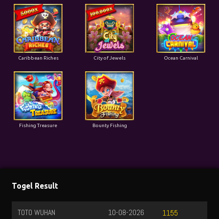
Caribbean Riches
City of Jewels
Ocean Carnival
Fishing Treasure
Bounty Fishing
Togel Result
TOTO WUHAN
10-08-2026
1155