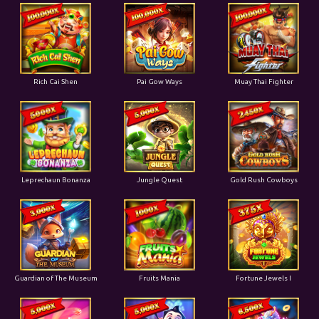
Rich Cai Shen
Pai Gow Ways
Muay Thai Fighter
Leprechaun Bonanza
Jungle Quest
Gold Rush Cowboys
Guardian of The Museum
Fruits Mania
Fortune Jewels I