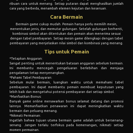
ribuan cara untuk menang. Setiap putaran dapat menghasilkan jumlah
cara yang berbeda, menambah elemen kejutan dan keseruan.
Cara Bermain
Bermain game cukup mudah. Pemain hanya perlu memilih mesin,
menentukan jenis, dan memutar gulungan. Setelah gulungan berhenti,
kombinasi simbol akan ditentukan dan pemain akan menerima sesuai
dengan tabel pembayaran. Setiap mesin game dilengkapi dengan tabel
pembayaran yang menjelaskan nilai simbol dan kombinasi yang menang.
Tips untuk Pemain
*Tetapkan Anggaran:
Sangat penting untuk menentukan batasan anggaran sebelum bermain.
Ini membantu mencegah pengeluaran berlebihan dan menjaga
pengalaman tetap menyenangkan.
*Pahami Tabel Pembayaran:
Sebelum mulai bermain, luangkan waktu untuk memahami tabel
pembayaran. Ini dapat membantu pemain membuat keputusan yang
lebih baik dan mengetahui potensi pembayaran dari setiap simbol.
*Manfaatkan Bonus:
Banyak game online menawarkan bonus selamat datang dan promosi
lainnya. Memanfaatkan penawaran ini dapat meningkatkan waktu
bermain dan peluang menang.
*Nikmati Permainan:
Ingatlah bahwa tujuan utama bermain game adalah untuk bersenang-
senang. Jangan terlalu terfokus pada kemenangan, nikmati setiap
momen permainan.