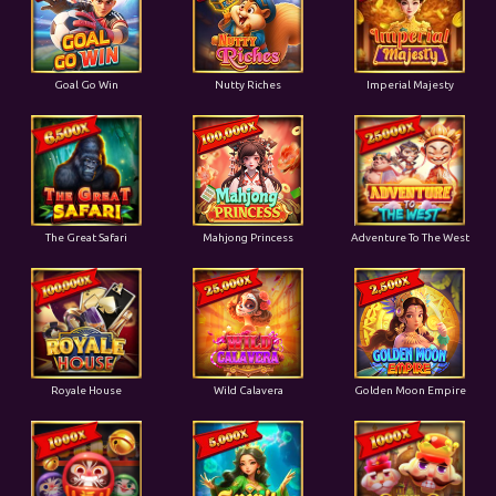
Goal Go Win
Nutty Riches
Imperial Majesty
The Great Safari
Mahjong Princess
Adventure To The West
Royale House
Wild Calavera
Golden Moon Empire