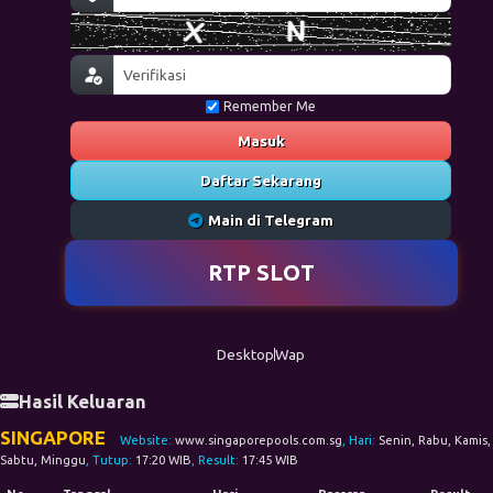
Remember Me
Masuk
Daftar Sekarang
Main di Telegram
RTP SLOT
Desktop
Wap
Hasil Keluaran
SINGAPORE
Website:
www.singaporepools.com.sg
, Hari:
Senin, Rabu, Kamis,
Sabtu, Minggu
, Tutup:
17:20 WIB
, Result:
17:45 WIB