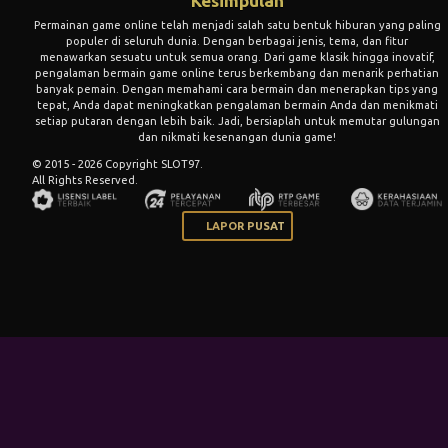
Kesimpulan
Permainan game online telah menjadi salah satu bentuk hiburan yang paling
populer di seluruh dunia. Dengan berbagai jenis, tema, dan fitur
menawarkan sesuatu untuk semua orang. Dari game klasik hingga inovatif,
pengalaman bermain game online terus berkembang dan menarik perhatian
banyak pemain. Dengan memahami cara bermain dan menerapkan tips yang
tepat, Anda dapat meningkatkan pengalaman bermain Anda dan menikmati
setiap putaran dengan lebih baik. Jadi, bersiaplah untuk memutar gulungan
dan nikmati kesenangan dunia game!
© 2015 - 2026 Copyright SLOT97.
All Rights Reserved.
LAPOR PUSAT