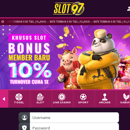
RATE TERBAIK 0.90 TSEL | XL/AXIS --- RATE TERBAIK 0.90 TSEL | XL/AXIS --- RATE TERBAIK 0.90 TSEL | XL/A
TOGEL
SLOT
LIVE CASINO
SPORT
ARCADE
SABU