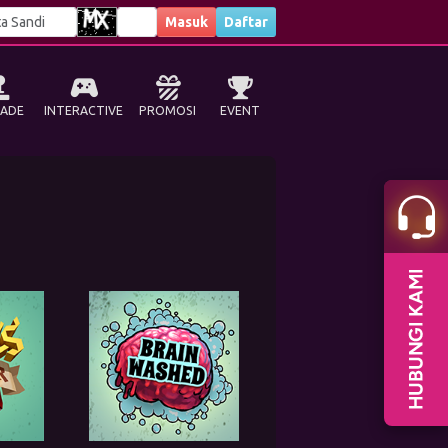
RATE TERBAIK 0.90 TSEL | XL/AXIS --- RATE TERBAIK 0.90 TSEL | XL/AXIS
Masuk
Daftar
ADE
INTERACTIVE
PROMOSI
EVENT