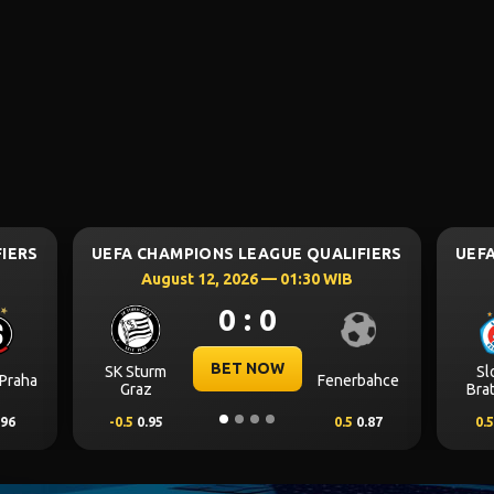
IERS
E-FOOTBALL F24 INTERNATIONAL
E-
FRIENDLY
August 7, 2026 — 22:00 WIB
1 : 1
Saint-
oise
BET NOW
e-Germany
e-England
e-B
1.00
0.00
-0.81
0.00
0.57
0.