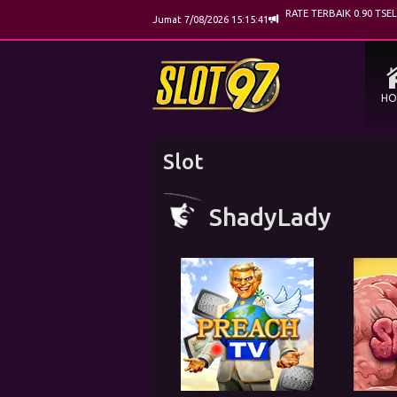
RATE TERBAIK 0.90 TSEL |
Jumat 7/08/2026 15:15:41
HO
Slot
ShadyLady