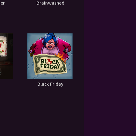
ger
Brainwashed
Black Friday