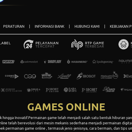
PERATURAN
|
INFORMASI BANK
|
HUBUNGI KAMI
|
KEBIJAKAN P
GAMES ONLINE
ik hingga Inovatif.Permainan game telah menjadi salah satu bentuk hiburan ya
nline telah berevolusi dari mesin mekanis sederhana menjadi permainan digita