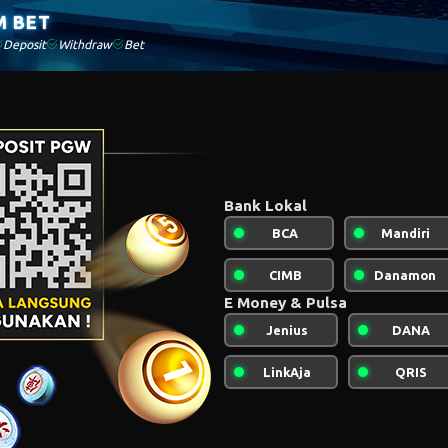
M BET
Deposit
Withdraw
Bet
Bank Lokal
BCA
Mandiri
CIMB
Danamon
E Money & Pulsa
Jenius
DANA
LinkAja
QRIS