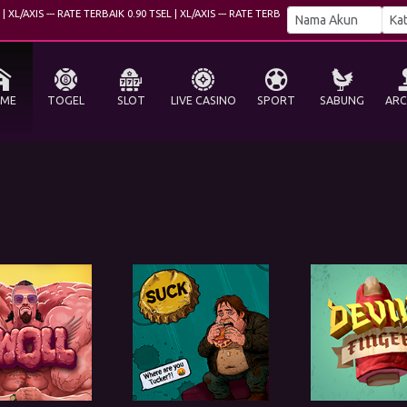
 XL/AXIS --- RATE TERBAIK 0.90 TSEL | XL/AXIS --- RATE TERBAIK 0.90 TSEL | XL/AXIS --- 
ME
TOGEL
SLOT
LIVE CASINO
SPORT
SABUNG
ARC