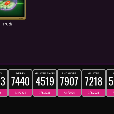
Truth
RO
SYDNEY
MALAYSIA SIANG
SINGAPORE
MALAYSIA
23
7440
4519
7907
7218
5
26
7/8/2026
7/8/2026
7/8/2026
7/8/2026
7