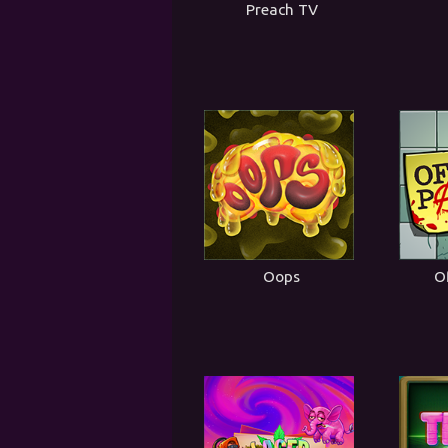
Preach TV
Oops
O