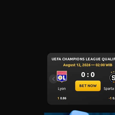
UEFA CHAMPIONS LEAGUE QUALIF
August 11, 2026 — 22:59 WIB
0 : 0
Previous
BET NOW
Union 
Bodo Glimt
Gill
0.75
0.82
-0.75