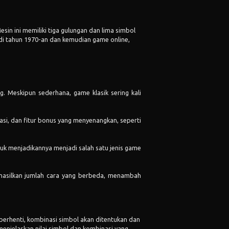
 untuk mendapatkan pengalaman terbaik.
sin ini memiliki tiga gulungan dan lima simbol
di tahun 1970-an dan kemudian game online,
. Meskipun sederhana, game klasik sering kali
asi, dan fitur bonus yang menyenangkan, seperti
uk menjadikannya menjadi salah satu jenis game
hasilkan jumlah cara yang berbeda, menambah