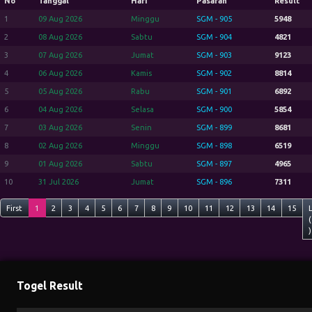
No
Tanggal
Hari
Pasaran
Result
1
09 Aug 2026
Minggu
SGM - 905
5948
2
08 Aug 2026
Sabtu
SGM - 904
4821
3
07 Aug 2026
Jumat
SGM - 903
9123
4
06 Aug 2026
Kamis
SGM - 902
8814
5
05 Aug 2026
Rabu
SGM - 901
6892
6
04 Aug 2026
Selasa
SGM - 900
5854
7
03 Aug 2026
Senin
SGM - 899
8681
8
02 Aug 2026
Minggu
SGM - 898
6519
9
01 Aug 2026
Sabtu
SGM - 897
4965
10
31 Jul 2026
Jumat
SGM - 896
7311
First
1
2
3
4
5
6
7
8
9
10
11
12
13
14
15
(
)
Togel Result