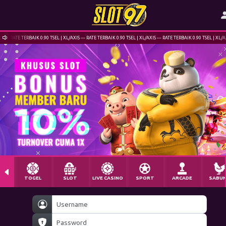
RATE TERBAIK 0.90 TSEL | XL/AXIS --- RATE TERBAIK 0.90 TSEL | XL/AXIS --- RATE TERBAIK 0.90 TSEL | XL/A
TOGEL
SLOT
LIVE CASINO
SPORT
ARCADE
SABU