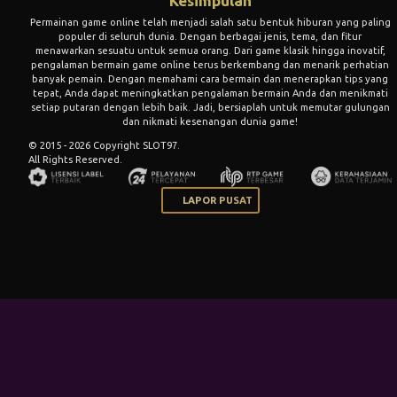
Kesimpulan
Permainan game online telah menjadi salah satu bentuk hiburan yang paling
populer di seluruh dunia. Dengan berbagai jenis, tema, dan fitur
menawarkan sesuatu untuk semua orang. Dari game klasik hingga inovatif,
pengalaman bermain game online terus berkembang dan menarik perhatian
banyak pemain. Dengan memahami cara bermain dan menerapkan tips yang
tepat, Anda dapat meningkatkan pengalaman bermain Anda dan menikmati
setiap putaran dengan lebih baik. Jadi, bersiaplah untuk memutar gulungan
dan nikmati kesenangan dunia game!
© 2015 - 2026 Copyright SLOT97.
All Rights Reserved.
LAPOR PUSAT