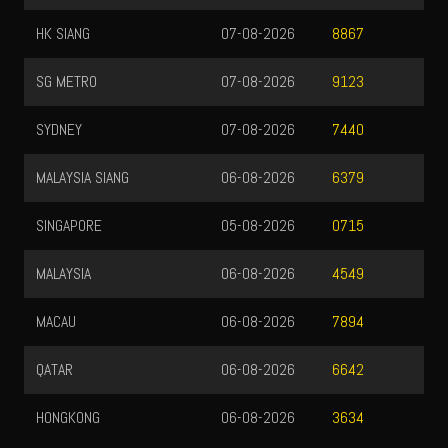
HK SIANG
07-08-2026
8867
SG METRO
07-08-2026
9123
SYDNEY
07-08-2026
7440
MALAYSIA SIANG
06-08-2026
6379
SINGAPORE
05-08-2026
0715
MALAYSIA
06-08-2026
4549
MACAU
06-08-2026
7894
QATAR
06-08-2026
6642
HONGKONG
06-08-2026
3634