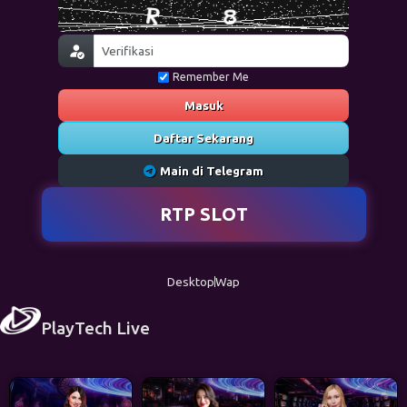
Remember Me
Masuk
Daftar Sekarang
Main di Telegram
RTP SLOT
Desktop
Wap
PlayTech Live