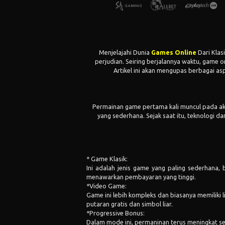
Menjelajahi Dunia
Games Online
Dari Klas
perjudian. Seiring berjalannya waktu, game o
Artikel ini akan mengupas berbagai as
Permainan game pertama kali muncul pada akhir
yang sederhana. Sejak saat itu, teknologi
* Game Klasik:
Ini adalah jenis game yang paling sederhana,
menawarkan pembayaran yang tinggi.
*Video Game:
Game ini lebih kompleks dan biasanya memiliki 
putaran gratis dan simbol liar.
*Progressive Bonus:
Dalam mode ini, permaninan terus meningkat se