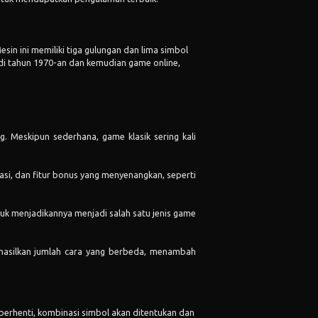
sin ini memiliki tiga gulungan dan lima simbol
di tahun 1970-an dan kemudian game online,
. Meskipun sederhana, game klasik sering kali
asi, dan fitur bonus yang menyenangkan, seperti
uk menjadikannya menjadi salah satu jenis game
hasilkan jumlah cara yang berbeda, menambah
erhenti, kombinasi simbol akan ditentukan dan