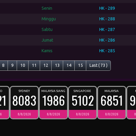
Senin
HK - 289
Minggu
HK - 288
Sabtu
HK - 287
Jumat
HK - 286
Kamis
HK - 285
8
9
10
11
12
13
14
15
Last ( 73 )
RO
SYDNEY
MALAYSIA SIANG
SINGAPORE
MALAYSIA
21
8083
1986
5102
6851
9
26
8/8/2026
8/8/2026
8/8/2026
8/8/2026
8