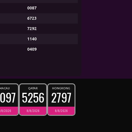
0087
6723
7292
1140
0409
MACAU
QATAR
HONGKONG
097
5256
2797
/8/2026
8/8/2026
8/8/2026