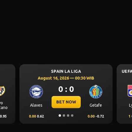
IFIERS
UEFA CHAMPIONS LEAGUE QUALIFIERS
UE
B
August 12, 2026 — 01:15 WIB
0 : 0
BET NOW
Slovan
erbahce
Mjallby
Bo
Bratislava
5
0.87
0.5
0.83
-0.5
0.99
0