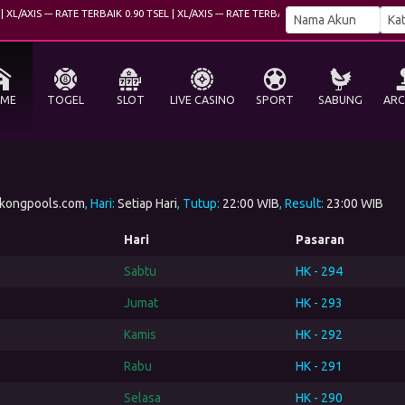
 XL/AXIS --- RATE TERBAIK 0.90 TSEL | XL/AXIS --- RATE TERBAIK 0.90 TSEL | XL/AXIS --- 
ME
TOGEL
SLOT
LIVE CASINO
SPORT
SABUNG
ARC
kongpools.com
, Hari:
Setiap Hari
, Tutup:
22:00 WIB
, Result:
23:00 WIB
Hari
Pasaran
Sabtu
HK - 294
Jumat
HK - 293
Kamis
HK - 292
Rabu
HK - 291
Selasa
HK - 290