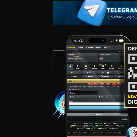
TELEGRA
Daftar
Login