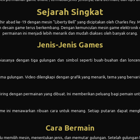
Sejarah Singkat
 abad ke-19 dengan mesin "Liberty Bell" yang diciptakan oleh Charles Fey. Me
 dan desain game terus berkembang. Dengan kemunculan mesin game elektronik 
permainan ini menjadi lebih menarik dan mudah diakses oleh banyak orang.
Jenis-Jenis Games
 biasanya dengan tiga gulungan dan simbol seperti buah-buahan dan lonceng
lima gulungan. Video dilengkapi dengan grafik yang menarik, tema yang bervari
iring dengan permainan yang dibuat. Ini memberikan peluang bagi pemain unt
me ini menawarkan ribuan cara untuk menang. Setiap putaran dapat meng
Cara Bermain
 memilih mesin, menentukan jenis, dan memutar gulungan. Setelah gulungan b