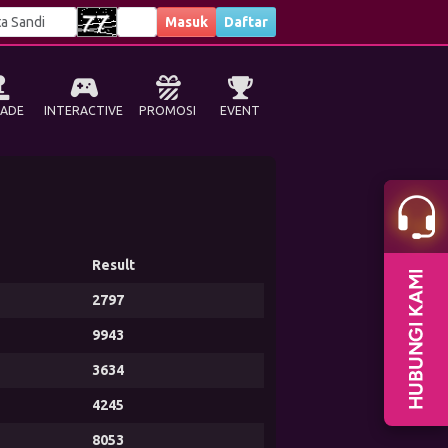
RATE TERBAIK 0.90 TSEL | XL/AXIS --- RATE TERBAIK 0.90 TSEL | XL/AXIS
Masuk
Daftar
ADE
INTERACTIVE
PROMOSI
EVENT
Result
2797
9943
3634
4245
8053