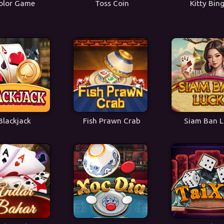
olor Game
Toss Coin
Kitty Bin
Blackjack
Fish Prawn Crab
Siam Ban L