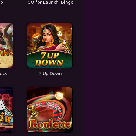
go
GO for Launch! Bingo
uck
7 Up Down