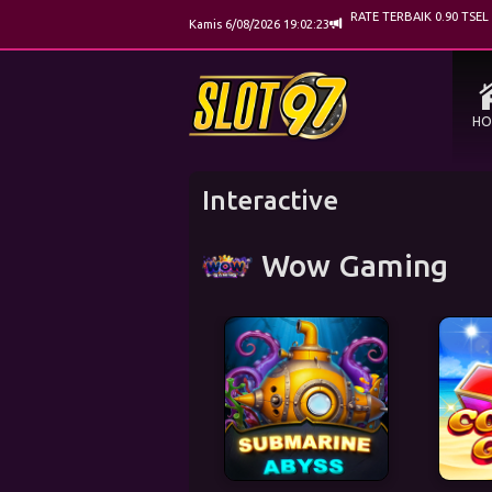
RATE TERBAIK 0.90 TSEL |
Kamis 6/08/2026 19:02:24
HO
Interactive
Wow Gaming