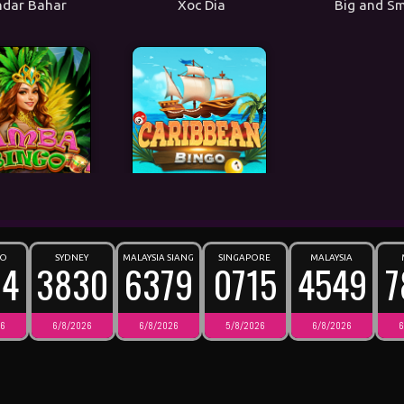
ndar Bahar
Xoc Dia
Big and Sm
mba Bingo
Caribbean Adventure
Bingo
RO
SYDNEY
MALAYSIA SIANG
SINGAPORE
MALAYSIA
14
3830
6379
0715
4549
7
26
6/8/2026
6/8/2026
5/8/2026
6/8/2026
6