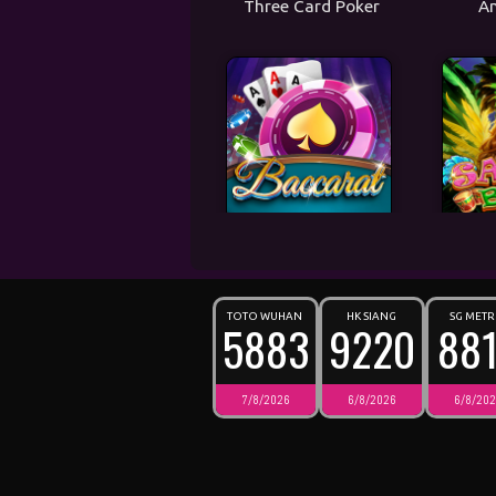
Three Card Poker
A
Baccarat
Sa
TOTO WUHAN
HK SIANG
SG MET
5883
9220
88
7/8/2026
6/8/2026
6/8/20