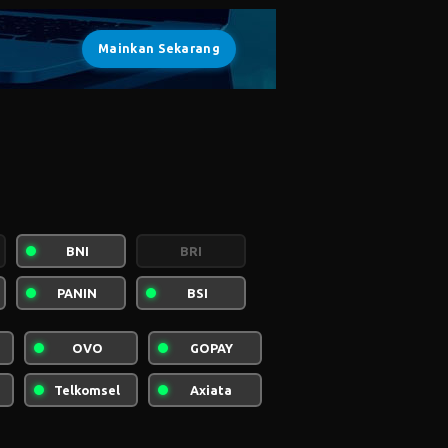
Mainkan Sekarang
BNI
BRI
PANIN
BSI
OVO
GOPAY
Telkomsel
Axiata